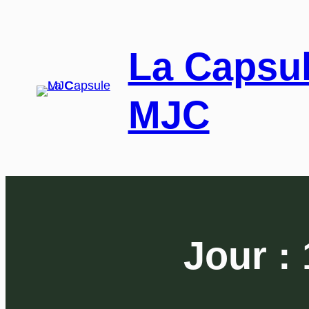
La Capsu
MJC
Jour :