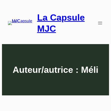
La Capsule
MJC
Auteur/autrice :
Méli